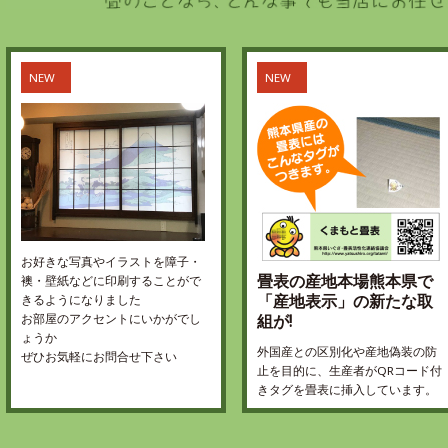
NEW
NEW
お好きな写真やイラストを障子・
畳表の産地本場熊本県で
襖・壁紙などに印刷することがで
「産地表示」の新たな取
きるようになりました
組が!
お部屋のアクセントにいかがでし
ょうか
外国産との区別化や産地偽装の防
ぜひお気軽にお問合せ下さい
止を目的に、生産者がQRコード付
きタグを畳表に挿入しています。